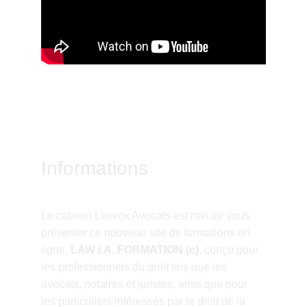
Informations
Le cabinet Lexvox Avocats est ravi de vous 
présenter ce nouveau site de formations en 
ligne,
LAW I.A. FORMATION (c)
, conçu pour 
les professionnels du droit tels que les 
avocats, notaires et juristes, ainsi que pour 
les particuliers intéressés par le droit de la 