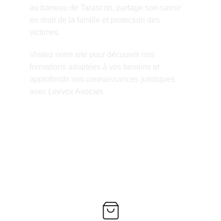
au barreau de Tarascon, partage son savoir 
en droit de la famille et protection des 
victimes.
Visitez notre site pour découvrir nos 
formations adaptées à vos besoins et 
approfondir vos connaissances juridiques 
avec Lexvox Avocats.